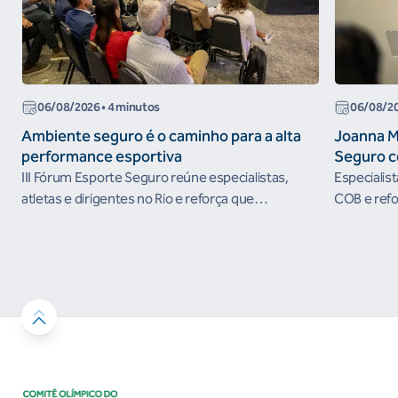
06/08/2026
• 4 minutos
06/08/2
Ambiente seguro é o caminho para a alta
Joanna M
performance esportiva
Seguro c
III Fórum Esporte Seguro reúne especialistas,
Especialis
atletas e dirigentes no Rio e reforça que
COB e refo
ambientes protegidos são condição para o
esportivos
desenvolvimento esportivo e a conquista de
resultados