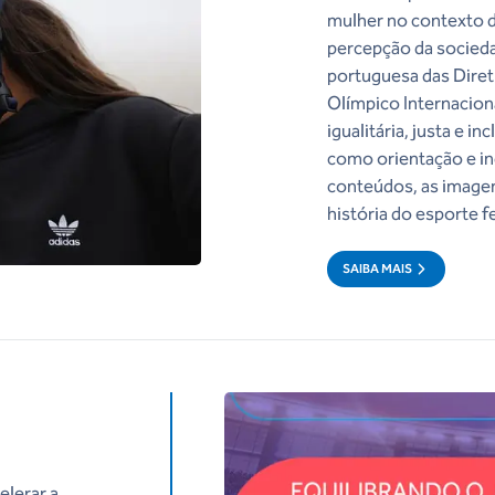
mulher no contexto d
percepção da socieda
portuguesa das Diret
Olímpico Internacion
igualitária, justa e i
como orientação e in
conteúdos, as imagen
história do esporte f
SAIBA MAIS
elerar a