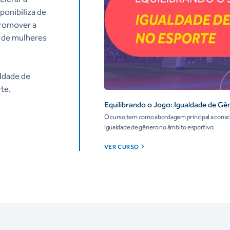
ponibiliza de
promover a
 de mulheres
aldade de
te.
Equilibrando o Jogo: Igualdade de Gê
O curso tem como abordagem principal a consci
igualdade de gênero no âmbito esportivo.
VER CURSO