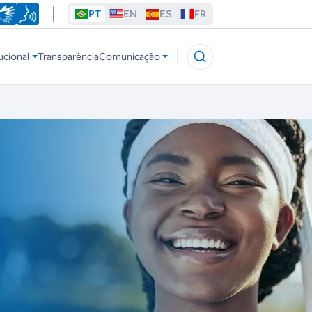
PT
EN
ES
FR
ucional
Transparência
Comunicação