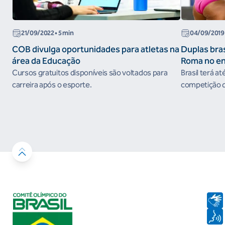
21/09/2022
• 5 min
04/09/2019
COB divulga oportunidades para atletas na
Duplas bras
área da Educação
Roma no e
do Circuito
Cursos gratuitos disponíveis são voltados para
Brasil terá at
carreira após o esporte.
competição qu
em prêmios