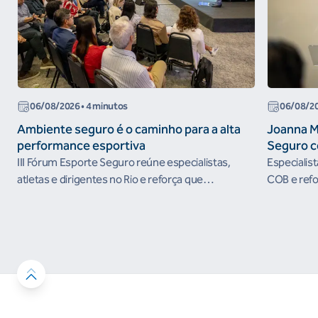
06/08/2026
• 4 minutos
06/08/2
Ambiente seguro é o caminho para a alta
Joanna M
performance esportiva
Seguro c
III Fórum Esporte Seguro reúne especialistas,
Especialis
atletas e dirigentes no Rio e reforça que
COB e refo
ambientes protegidos são condição para o
esportivos
desenvolvimento esportivo e a conquista de
resultados