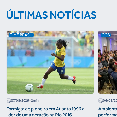
ÚLTIMAS NOTÍCIAS
TIME BRASIL
COB
07/08/2026
• 2min
06/08/2
Formiga: de pioneira em Atlanta 1996 à
Ambiente
líder de uma geração na Rio 2016
performa