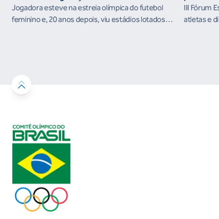
Jogadora esteve na estreia olímpica do futebol
III Fórum 
feminino e, 20 anos depois, viu estádios lotados
atletas e d
nos Jogos Olímpicos no Brasil
ambientes 
desenvolvi
resultados