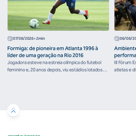
07/08/2026
• 2min
06/08/2
Formiga: de pioneira em Atlanta 1996 à
Ambiente
líder de uma geração na Rio 2016
performa
Jogadora esteve na estreia olímpica do futebol
III Fórum 
feminino e, 20 anos depois, viu estádios lotados
atletas e d
nos Jogos Olímpicos no Brasil
ambientes 
desenvolvi
resultados