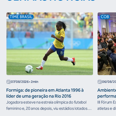
TIME BRASIL
COB
07/08/2026
• 2min
06/08/2
Formiga: de pioneira em Atlanta 1996 à
Ambiente
líder de uma geração na Rio 2016
performa
Jogadora esteve na estreia olímpica do futebol
III Fórum 
feminino e, 20 anos depois, viu estádios lotados
atletas e d
nos Jogos Olímpicos no Brasil
ambientes 