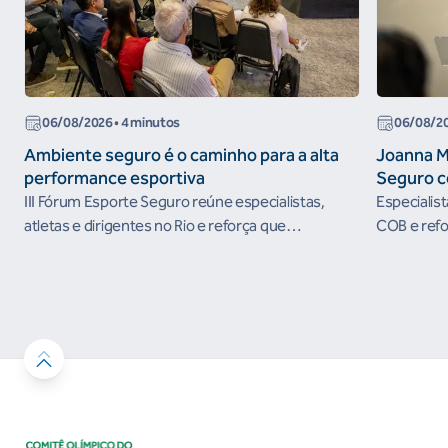
06/08/2026
• 4 minutos
06/08/2
Ambiente seguro é o caminho para a alta
Joanna M
performance esportiva
Seguro c
III Fórum Esporte Seguro reúne especialistas,
Especialis
atletas e dirigentes no Rio e reforça que
COB e refo
ambientes protegidos são condição para o
esportivos
desenvolvimento esportivo e a conquista de
resultados