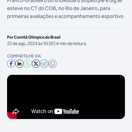
Franco-brasileiro do snowboard slopestyle e big air
esteve no CT do COB, no Rio de Janeiro, para
primeiras avaliações e acompanhamento esportivo
Por Comitê Olímpico do Brasil
22 de ago, 2024 às 10:30 | 4 min de leitura
COMPARTILHE VIA:
VIDEO