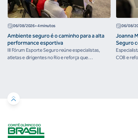
06/08/2026
• 4 minutos
06/08/2
Ambiente seguro é o caminho para a alta
Joanna M
performance esportiva
Seguro c
III Fórum Esporte Seguro reúne especialistas,
Especialis
atletas e dirigentes no Rio e reforça que
COB e refo
ambientes protegidos são condição para o
esportivos
desenvolvimento esportivo e a conquista de
resultados