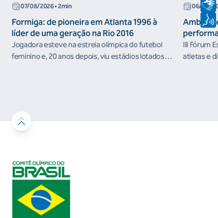
07/08/2026
• 2min
06/08/2
Formiga: de pioneira em Atlanta 1996 à
Ambiente
líder de uma geração na Rio 2016
performa
Jogadora esteve na estreia olímpica do futebol
III Fórum 
feminino e, 20 anos depois, viu estádios lotados
atletas e d
nos Jogos Olímpicos no Brasil
ambientes 
desenvolvi
resultados