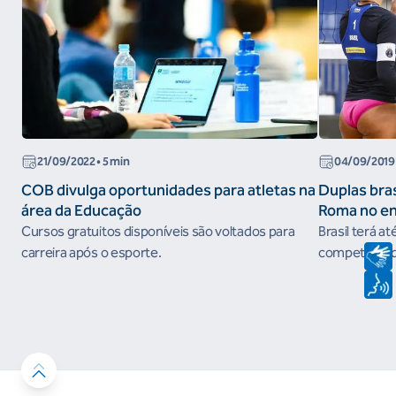
21/09/2022
• 5 min
04/09/2019
COB divulga oportunidades para atletas na
Duplas bras
área da Educação
Roma no e
do Circuito
Cursos gratuitos disponíveis são voltados para
Brasil terá at
carreira após o esporte.
competição qu
em prêmios