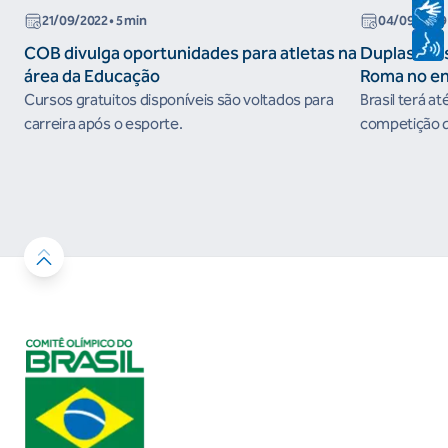
21/09/2022
• 5 min
04/09/2019
COB divulga oportunidades para atletas na
Duplas bras
área da Educação
Roma no e
do Circuito
Cursos gratuitos disponíveis são voltados para
Brasil terá at
carreira após o esporte.
competição qu
em prêmios