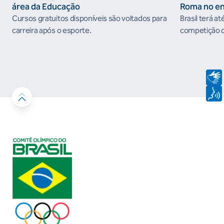
área da Educação
Roma no e
do Circuito
Cursos gratuitos disponíveis são voltados para
Brasil terá at
carreira após o esporte.
competição qu
em prêmios