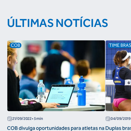
ÚLTIMAS NOTÍCIAS
COB
TIME BRAS
21/09/2022
• 5 min
04/09/2019
COB divulga oportunidades para atletas na
Duplas bras