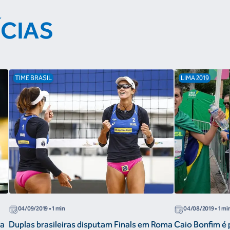
ÍCIAS
TIME BRASIL
LIMA 2019
04/09/2019
• 1 min
04/08/2019
• 1 mi
na
Duplas brasileiras disputam Finals em Roma
Caio Bonfim é 