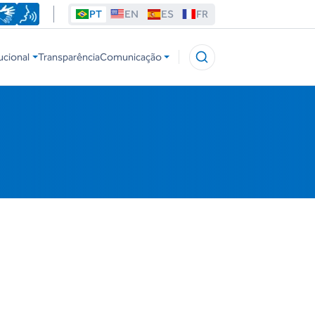
PT
EN
ES
FR
ucional
Transparência
Comunicação