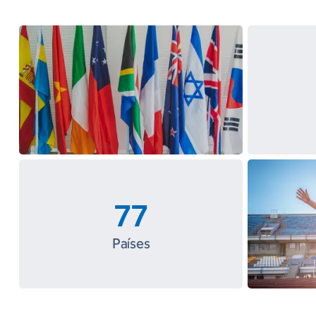
77
Países