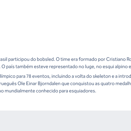
rasil participou do bobsled. O time era formado por Cristiano R
. O país também esteve representado no luge, no esqui alpino 
mpico para 78 eventos, incluindo a volta do skeleton e a intr
norueguês Ole Einar Bjorndalen que conquistou as quatro medalh
ino mundialmente conhecido para esquiadores.