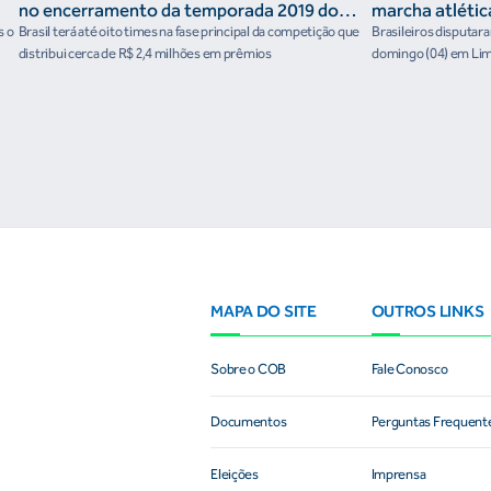
no encerramento da temporada 2019 do
marcha atléti
Circuito Mundial de vôlei de praia
s o
Brasil terá até oito times na fase principal da competição que
Brasileiros disputar
distribui cerca de R$ 2,4 milhões em prêmios
domingo (04) em Li
MAPA DO SITE
OUTROS LINKS
Sobre o COB
Fale Conosco
Documentos
Perguntas Frequent
Eleições
Imprensa