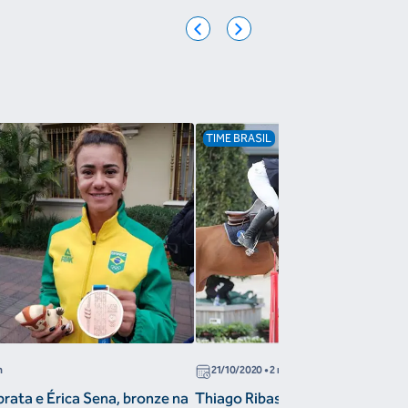
TIME BRASIL
n
21/10/2020
• 2 min
prata e Érica Sena, bronze na
Thiago Ribas vence GP na Bélgic