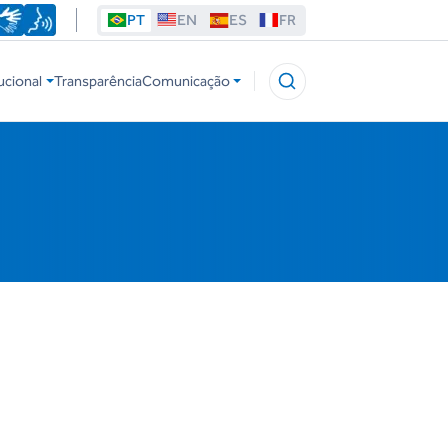
PT
EN
ES
FR
ucional
Transparência
Comunicação