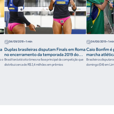
04/09/2019
• 1 min
04/08/2019
• 1 mi
na
Duplas brasileiras disputam Finals em Roma
Caio Bonfim é 
no encerramento da temporada 2019 do
marcha atléti
Circuito Mundial de vôlei de praia
s o
Brasil terá até oito times na fase principal da competição que
Brasileiros disputar
distribui cerca de R$ 2,4 milhões em prêmios
domingo (04) em Li