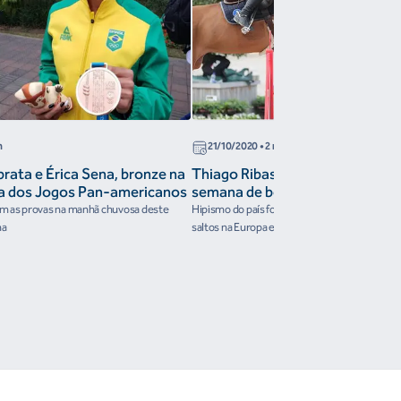
n
21/10/2020
• 2 min
prata e Érica Sena, bronze na
Thiago Ribas vence GP na Bélgic
ca dos Jogos Pan-americanos
semana de bons resultados para 
am as provas na manhã chuvosa deste
Hipismo do país foi destaque em prêmios int
ma
saltos na Europa e no México