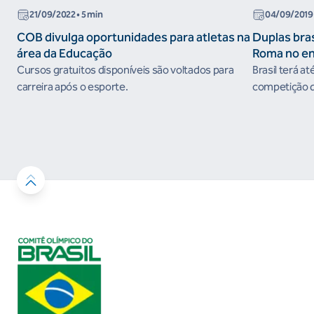
21/09/2022
• 5 min
04/09/2019
COB divulga oportunidades para atletas na
Duplas bras
área da Educação
Roma no e
do Circuito
Cursos gratuitos disponíveis são voltados para
Brasil terá at
carreira após o esporte.
competição qu
em prêmios