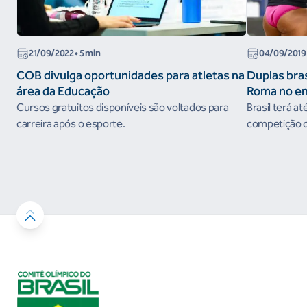
21/09/2022
• 5 min
04/09/2019
COB divulga oportunidades para atletas na
Duplas bras
área da Educação
Roma no e
do Circuito
Cursos gratuitos disponíveis são voltados para
Brasil terá at
carreira após o esporte.
competição qu
em prêmios