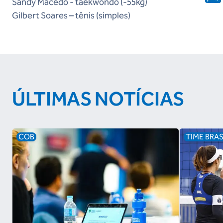
Sandy Macedo - taekwondo (-55kg)
Gilbert Soares – tênis (simples)
ÚLTIMAS NOTÍCIAS
COB
TIME BRAS