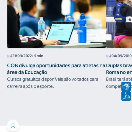
21/09/2022
• 5 min
04/09/2019
COB divulga oportunidades para atletas na
Duplas bras
área da Educação
Roma no e
do Circuito
Cursos gratuitos disponíveis são voltados para
Brasil terá at
carreira após o esporte.
competição qu
em prêmios