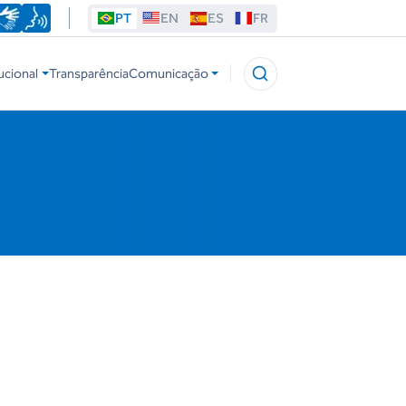
PT
EN
ES
FR
ucional
Transparência
Comunicação