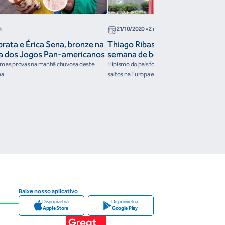
n
21/10/2020
• 2 min
prata e Érica Sena, bronze na
Thiago Ribas vence GP na Bélgic
ca dos Jogos Pan-americanos
semana de bons resultados para 
am as provas na manhã chuvosa deste
Hipismo do país foi destaque em prêmios int
ma
saltos na Europa e no México
Baixe nosso aplicativo
Disponível na
Disponível na
Apple Store
Google Play