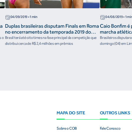
04/09/2019
• 1 min
04/08/2019
• 1 mi
na
Duplas brasileiras disputam Finals em Roma
Caio Bonfim é 
no encerramento da temporada 2019 do
marcha atléti
Circuito Mundial de vôlei de praia
s o
Brasil terá até oito times na fase principal da competição que
Brasileiros disputar
distribui cerca de R$ 2,4 milhões em prêmios
domingo (04) em Li
MAPA DO SITE
OUTROS LINKS
Sobre o COB
Fale Conosco