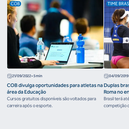
COB
TIME BRAS
21/09/2022
• 5 min
04/09/2019
COB divulga oportunidades para atletas na
Duplas bras
área da Educação
Roma no e
do Circuito
Cursos gratuitos disponíveis são voltados para
Brasil terá at
carreira após o esporte.
competição qu
em prêmios