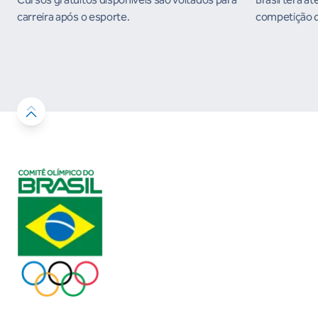
carreira após o esporte.
competição qu
em prêmios