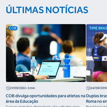
ÚLTIMAS NOTÍCIAS
COB
TIME BRAS
21/09/2022
• 5 min
04/09/2019
COB divulga oportunidades para atletas na
Duplas bras
área da Educação
Roma no e
do Circuito
Cursos gratuitos disponíveis são voltados para
Brasil terá at