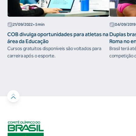
21/09/2022
• 5 min
04/09/2019
COB divulga oportunidades para atletas na
Duplas bras
área da Educação
Roma no e
do Circuito
Cursos gratuitos disponíveis são voltados para
Brasil terá at
carreira após o esporte.
competição qu
em prêmios