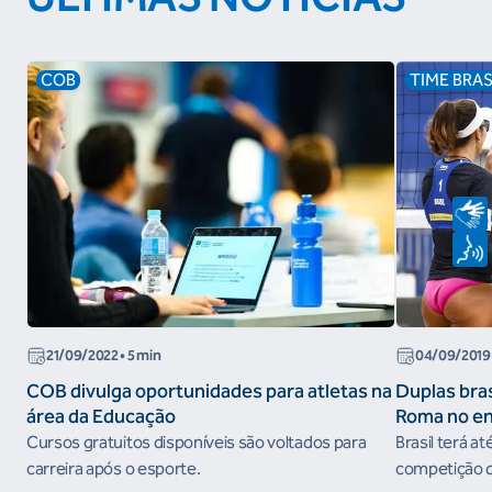
COB
TIME BRAS
21/09/2022
• 5 min
04/09/2019
COB divulga oportunidades para atletas na
Duplas bras
área da Educação
Roma no e
do Circuito
Cursos gratuitos disponíveis são voltados para
Brasil terá at
carreira após o esporte.
competição qu