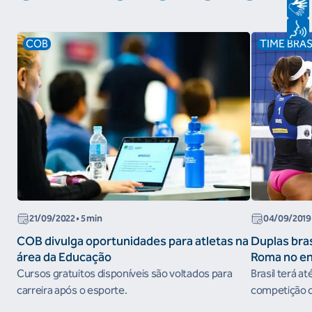
COB
TIME BRAS
21/09/2022
• 5 min
04/09/2019
COB divulga oportunidades para atletas na
Duplas bras
área da Educação
Roma no e
do Circuito
Cursos gratuitos disponíveis são voltados para
Brasil terá at
carreira após o esporte.
competição qu
em prêmios