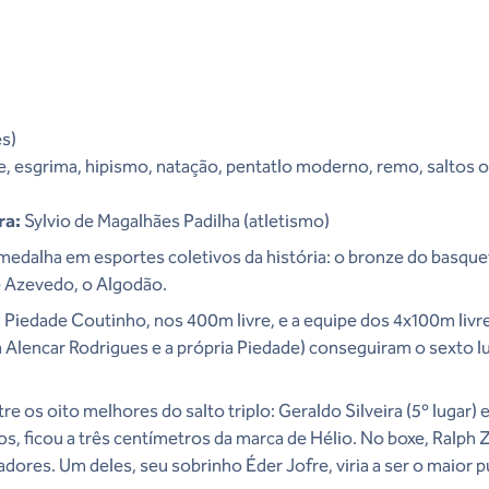
es)
e, esgrima, hipismo, natação, pentatlo moderno, remo, saltos o
ra:
Sylvio de Magalhães Padilha (atletismo)
medalha em esportes coletivos da história: o bronze do basquet
e Azevedo, o Algodão.
 Piedade Coutinho, nos 400m livre, e a equipe dos 4x100m livr
a Alencar Rodrigues e a própria Piedade) conseguiram o sexto l
.
re os oito melhores do salto triplo: Geraldo Silveira (5º lugar) e
os, ficou a três centímetros da marca de Hélio. No boxe, Ralph
lutadores. Um deles, seu sobrinho Éder Jofre, viria a ser o maior 