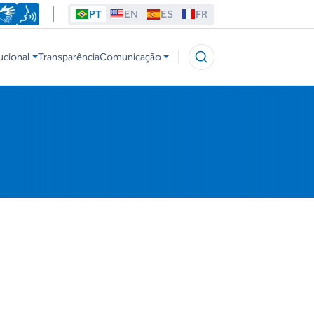
PT
EN
ES
FR
ucional
Transparência
Comunicação