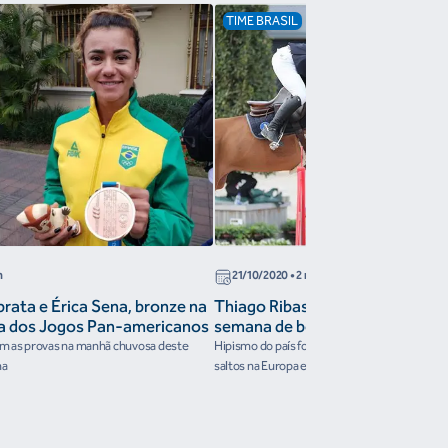
TIME BRASIL
n
21/10/2020
• 2 min
prata e Érica Sena, bronze na
Thiago Ribas vence GP na Bélgic
ca dos Jogos Pan-americanos
semana de bons resultados para 
am as provas na manhã chuvosa deste
Hipismo do país foi destaque em prêmios int
ma
saltos na Europa e no México