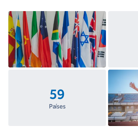
59
Países