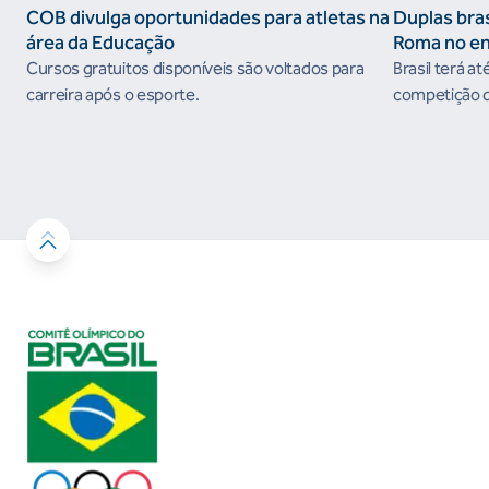
COB divulga oportunidades para atletas na
Duplas bras
área da Educação
Roma no e
do Circuito
Cursos gratuitos disponíveis são voltados para
Brasil terá at
carreira após o esporte.
competição qu
em prêmios