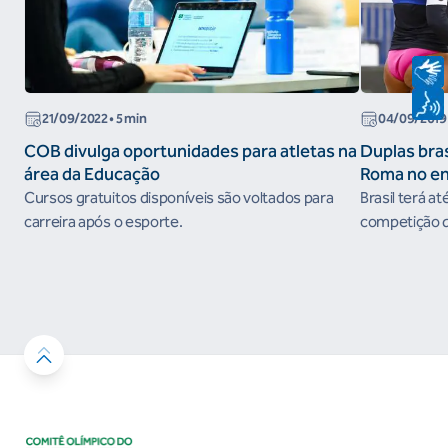
21/09/2022
• 5 min
04/09/2019
COB divulga oportunidades para atletas na
Duplas bras
área da Educação
Roma no e
do Circuito
Cursos gratuitos disponíveis são voltados para
Brasil terá at
carreira após o esporte.
competição qu
em prêmios