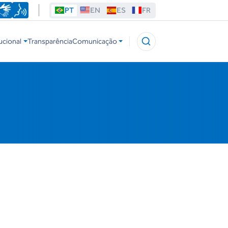
PT
EN
ES
FR
ucional
Transparência
Comunicação