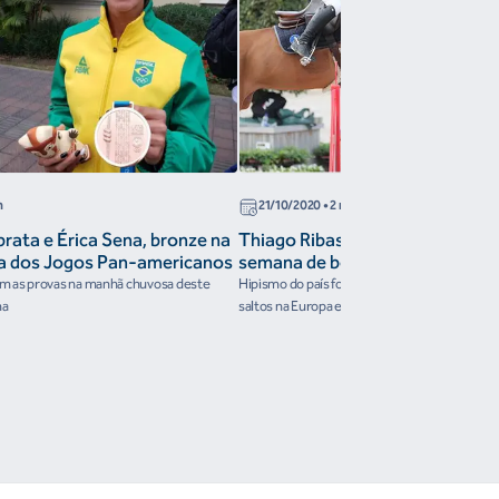
n
21/10/2020
• 2 min
prata e Érica Sena, bronze na
Thiago Ribas vence GP na Bélgic
ca dos Jogos Pan-americanos
semana de bons resultados para 
am as provas na manhã chuvosa deste
Hipismo do país foi destaque em prêmios int
ma
saltos na Europa e no México