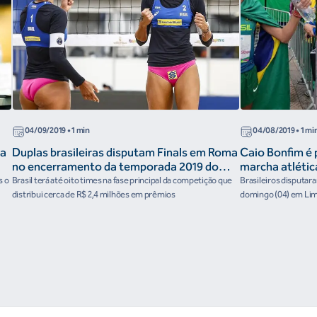
04/09/2019
• 1 min
04/08/2019
• 1 mi
na
Duplas brasileiras disputam Finals em Roma
Caio Bonfim é 
no encerramento da temporada 2019 do
marcha atléti
Circuito Mundial de vôlei de praia
s o
Brasil terá até oito times na fase principal da competição que
Brasileiros disputar
distribui cerca de R$ 2,4 milhões em prêmios
domingo (04) em Li