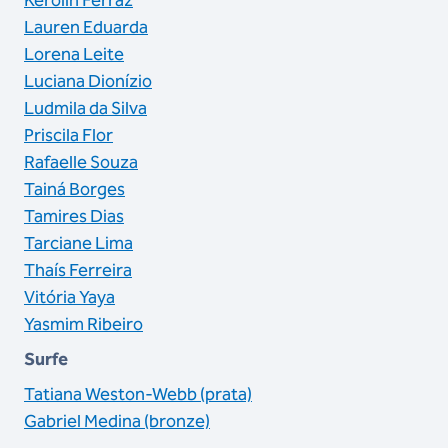
Kerolin Ferraz
Lauren Eduarda
Lorena Leite
Luciana Dionízio
Ludmila da Silva
Priscila Flor
Rafaelle Souza
Tainá Borges
Tamires Dias
Tarciane Lima
Thaís Ferreira
Vitória Yaya
Yasmim Ribeiro
Surfe
Tatiana Weston-Webb (prata)
Gabriel Medina (bronze)