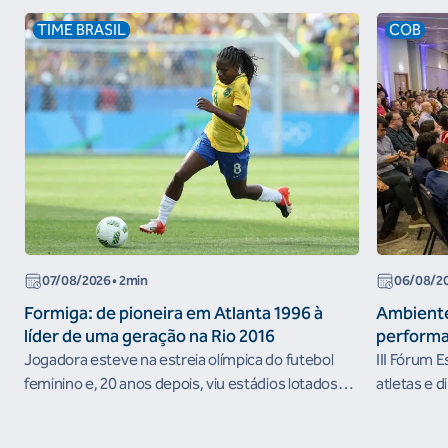
TIME BRASIL
COB
07/08/2026
• 2min
06/08/2
Formiga: de pioneira em Atlanta 1996 à
Ambiente
líder de uma geração na Rio 2016
performa
Jogadora esteve na estreia olímpica do futebol
III Fórum 
feminino e, 20 anos depois, viu estádios lotados
atletas e d
nos Jogos Olímpicos no Brasil
ambientes 
desenvolvi