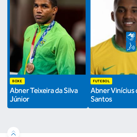
BOXE
FUTEBOL
Abner Teixeira da Silva
Abner Vinícius 
Júnior
Santos