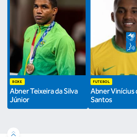
BOXE
FUTEBOL
Abner Teixeira da Silva
Abner Vinícius 
Júnior
Santos