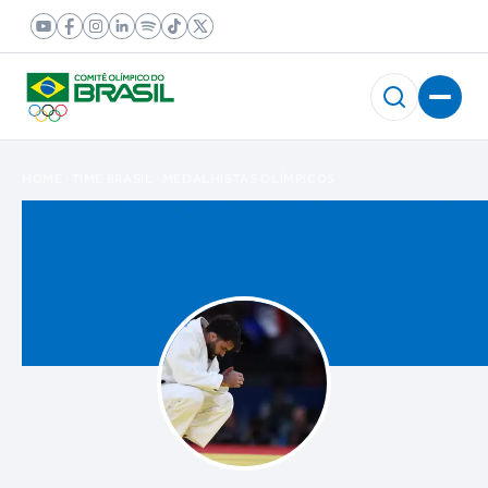
HOME
TIME BRASIL
MEDALHISTAS OLÍMPICOS