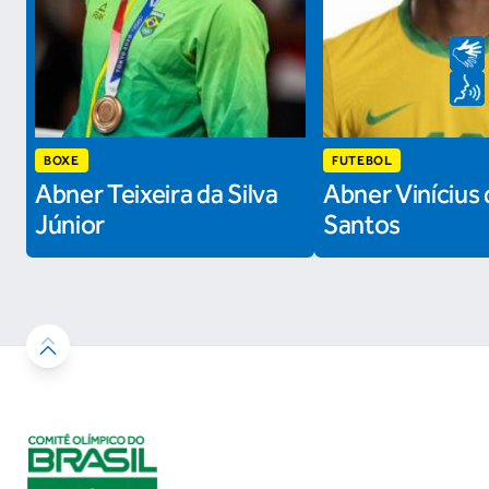
BOXE
FUTEBOL
Abner Teixeira da Silva
Abner Vinícius 
Júnior
Santos