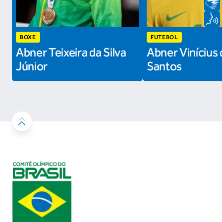
BOXE
FUTEBOL
Abner Teixeira da Silva
Abner Vinícius 
Júnior
Santos