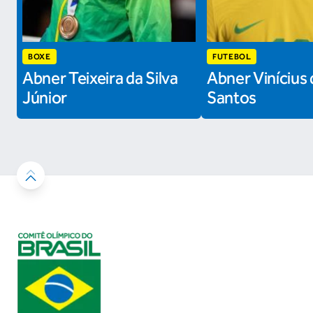
BOXE
FUTEBOL
Abner Teixeira da Silva
Abner Vinícius 
Júnior
Santos