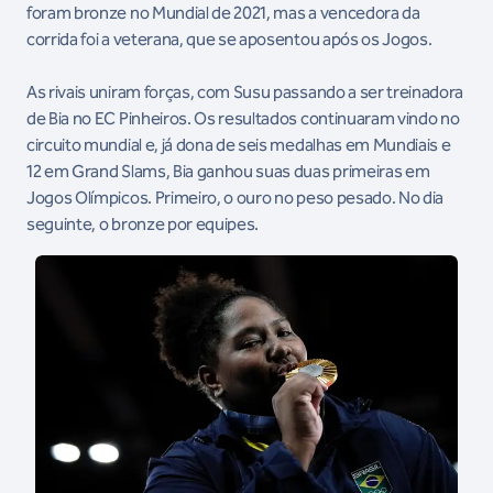
foram bronze no Mundial de 2021, mas a vencedora da
corrida foi a veterana, que se aposentou após os Jogos.
As rivais uniram forças, com Susu passando a ser treinadora
de Bia no EC Pinheiros. Os resultados continuaram vindo no
circuito mundial e, já dona de seis medalhas em Mundiais e
12 em Grand Slams, Bia ganhou suas duas primeiras em
Jogos Olímpicos. Primeiro, o ouro no peso pesado. No dia
seguinte, o bronze por equipes.