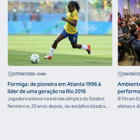
07/08/2026
• 2min
06/08/2
Formiga: de pioneira em Atlanta 1996 à
Ambiente
líder de uma geração na Rio 2016
performa
Jogadora esteve na estreia olímpica do futebol
III Fórum 
feminino e, 20 anos depois, viu estádios lotados
atletas e d
nos Jogos Olímpicos no Brasil
ambientes 
desenvolvi
resultados