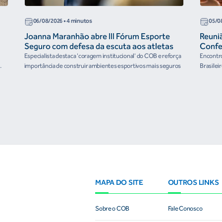
06/08/2026
• 4 minutos
05/0
Joanna Maranhão abre III Fórum Esporte
Reuni
Seguro com defesa da escuta aos atletas
Confe
the Fu
Especialista destaca 'coragem institucional' do COB e reforça
Encontro
organ
importância de construir ambientes esportivos mais seguros
Brasilei
e
MAPA DO SITE
OUTROS LINKS
Sobre o COB
Fale Conosco