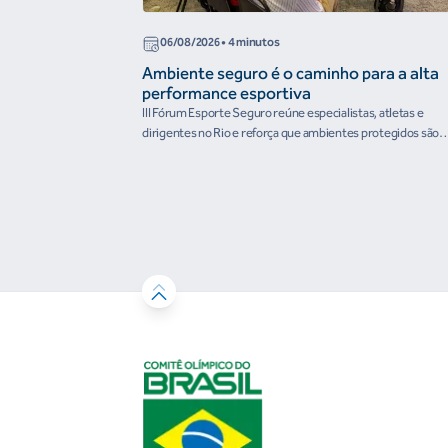
06/08/2026
• 4 minutos
Ambiente seguro é o caminho para a alta
performance esportiva
III Fórum Esporte Seguro reúne especialistas, atletas e
dirigentes no Rio e reforça que ambientes protegidos são
condição para o desenvolvimento esportivo e a conquista d
resultados