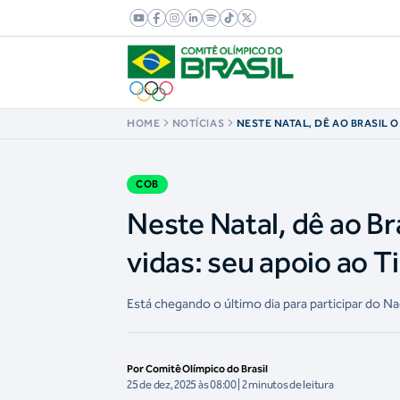
HOME
NOTÍCIAS
NESTE NATAL, DÊ AO BRASIL 
TRANSFORMA VIDAS: SEU APOI
COB
Neste Natal, dê ao Br
vidas: seu apoio ao T
Está chegando o último dia para participar do N
Por Comitê Olímpico do Brasil
25 de dez, 2025 às 08:00 | 2 minutos de leitura