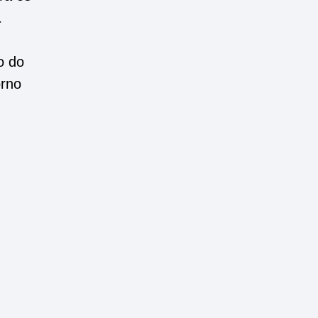
a
o do
orno