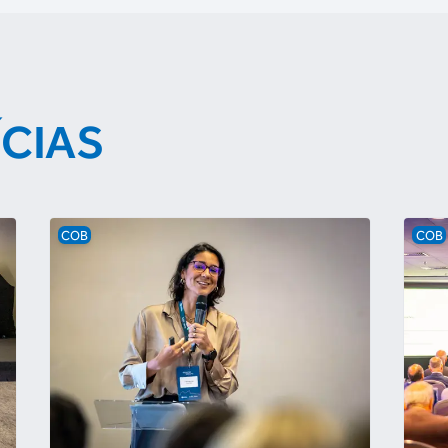
ÍCIAS
COB
COB