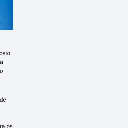
osto
da
go
ode
ra os