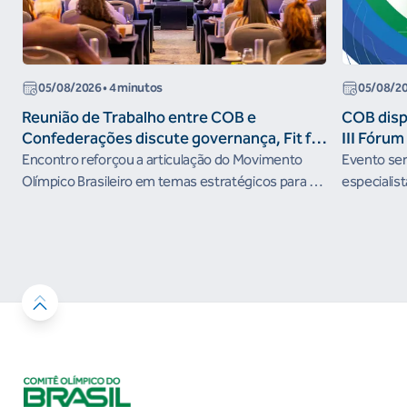
05/08/2026
• 4 minutos
05/08/2
Reunião de Trabalho entre COB e
COB dispo
Confederações discute governança, Fit for
III Fóru
the Future e presença do Brasil em
Encontro reforçou a articulação do Movimento
Evento será
organismos internacionais
Olímpico Brasileiro em temas estratégicos para os
especialist
próximos ciclos
Janeiro