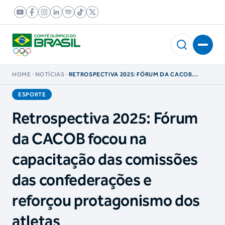
HOME
NOTÍCIAS
RETROSPECTIVA 2025: FÓRUM DA CACOB
FOCOU NA CAPACITAÇÃO DAS COMISSÕES DAS
CONFEDERAÇÕES E REFORÇOU
ESPORTE
PROTAGONISMO DOS ATLETAS
Retrospectiva 2025: Fórum
da CACOB focou na
capacitação das comissões
das confederações e
reforçou protagonismo dos
atletas