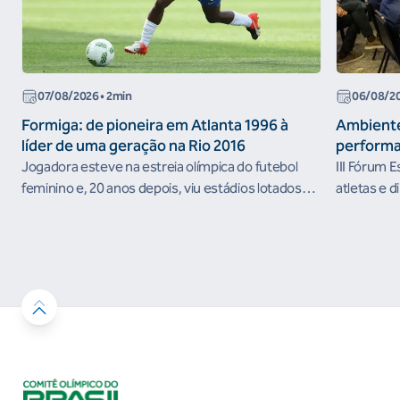
07/08/2026
• 2min
06/08/2
Formiga: de pioneira em Atlanta 1996 à
Ambiente
líder de uma geração na Rio 2016
performa
Jogadora esteve na estreia olímpica do futebol
III Fórum 
feminino e, 20 anos depois, viu estádios lotados
atletas e d
nos Jogos Olímpicos no Brasil
ambientes 
desenvolvi
resultados