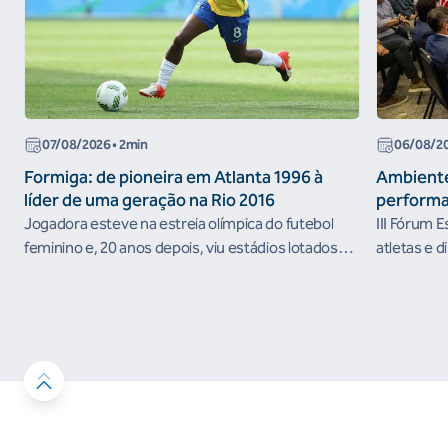
07/08/2026
• 2min
06/08/2
Formiga: de pioneira em Atlanta 1996 à
Ambiente
líder de uma geração na Rio 2016
performa
Jogadora esteve na estreia olímpica do futebol
III Fórum 
feminino e, 20 anos depois, viu estádios lotados
atletas e d
nos Jogos Olímpicos no Brasil
ambientes 
desenvolvi
resultados