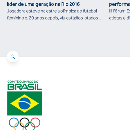
líder de uma geração na Rio 2016
performa
Jogadora esteve na estreia olímpica do futebol
III Fórum 
feminino e, 20 anos depois, viu estádios lotados
atletas e d
nos Jogos Olímpicos no Brasil
ambientes 
desenvolvi
resultados