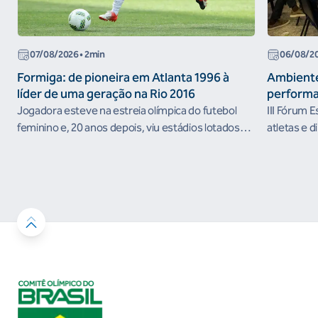
07/08/2026
• 2min
06/08/2
Formiga: de pioneira em Atlanta 1996 à
Ambiente
líder de uma geração na Rio 2016
performa
Jogadora esteve na estreia olímpica do futebol
III Fórum 
feminino e, 20 anos depois, viu estádios lotados
atletas e d
nos Jogos Olímpicos no Brasil
ambientes 
desenvolvi
resultados