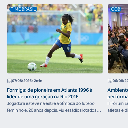
TIME BRASIL
COB
07/08/2026
• 2min
06/08/2
Formiga: de pioneira em Atlanta 1996 à
Ambiente
líder de uma geração na Rio 2016
performa
Jogadora esteve na estreia olímpica do futebol
III Fórum 
feminino e, 20 anos depois, viu estádios lotados
atletas e d
nos Jogos Olímpicos no Brasil
ambientes 
desenvolvi