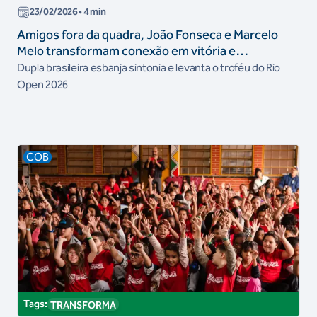
23/02/2026
• 4 min
Amigos fora da quadra, João Fonseca e Marcelo
Melo transformam conexão em vitória e
emocionam o público brasileiro
Dupla brasileira esbanja sintonia e levanta o troféu do Rio
Open 2026
COB
Tags:
TRANSFORMA