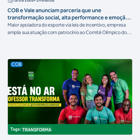
15/05/2026
• 3 minutos
COB e Vale anunciam parceria que une
transformação social, alta performance e emoção
pelo esporte
Maior apoiadora do esporte via leis de incentivo, empresa
amplia sua atuação com patrocínio ao Comitê Olímpico do
Brasil até 2028
COB
Tags:
TRANSFORMA