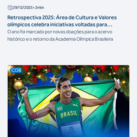
29/12/2025
• 2min
Retrospectiva 2025: Área de Cultura e Valores
olímpicos celebra iniciativas voltadas para
Educação e Memória Olímpica
O ano foi marcado por novas doações para o acervo
histórico e o retorno da Academia Olímpica Brasileira
COB