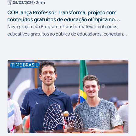
05/03/2026
• 2min
COB lança Professor Transforma, projeto com
conteúdos gratuitos de educação olímpica no
YouTube
Novo projeto do Programa Transforma leva conteúdos
educativos gratuitos ao público de educadores, conectando
disciplinas escolares à temática olímpica
TIME BRASIL