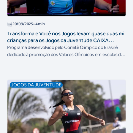
20/09/2025
• 4 min
Transforma e Você nos Jogos levam quase duas mil
crianças para os Jogos da Juventude CAIXA
Brasília 2025
Programa desenvolvido pelo Comitê Olímpico do Brasil é
dedicado à promoção dos Valores Olímpicos em escolas do
país
JOGOS DA JUVENTUDE