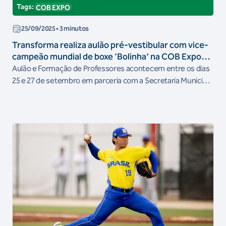
Tags:
COB EXPO
25/09/2025
• 3 minutos
Transforma realiza aulão pré-vestibular com vice-
campeão mundial de boxe ‘Bolinha’ na COB Expo
2025
Aulão e Formação de Professores acontecem entre os dias
25 e 27 de setembro em parceria com a Secretaria Municipal
de Educação de São Paulo