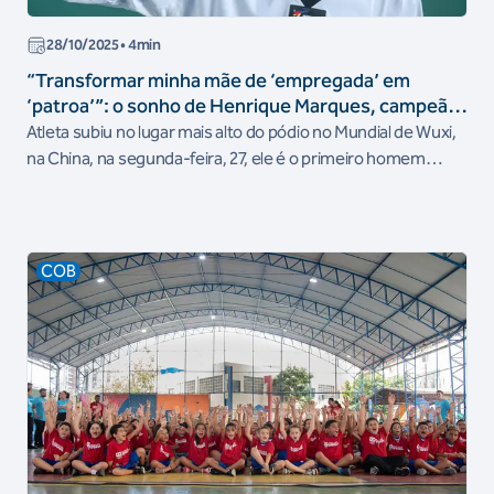
28/10/2025
• 4min
“Transformar minha mãe de ‘empregada’ em
‘patroa’”: o sonho de Henrique Marques, campeão
mundial de taekwondo
Atleta subiu no lugar mais alto do pódio no Mundial de Wuxi,
na China, na segunda-feira, 27, ele é o primeiro homem
brasileiro a conquistar essa medalha na modalidade
COB