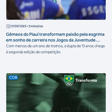
11/09/2025
• 3 minutos
Gêmeos do Piauí transformam paixão pela esgrima
em sonho de carreira nos Jogos da Juventude
CAIXA
Com menos de um ano de treinos, a dupla de 15 anos chega
à segunda edição da competição
COB