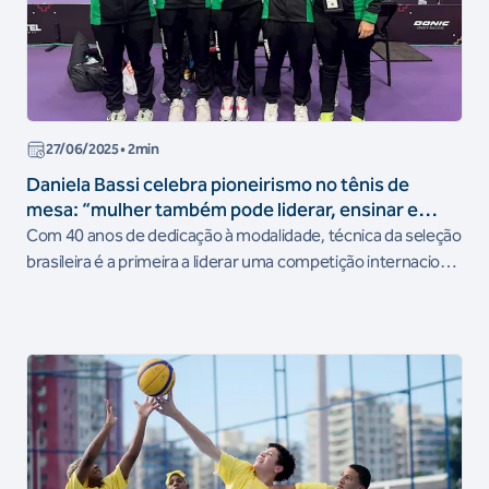
27/06/2025
• 2min
Daniela Bassi celebra pioneirismo no tênis de
mesa: “mulher também pode liderar, ensinar e
transformar”
Com 40 anos de dedicação à modalidade, técnica da seleção
brasileira é a primeira a liderar uma competição internacional
adulta no Sul-Americano de Lima