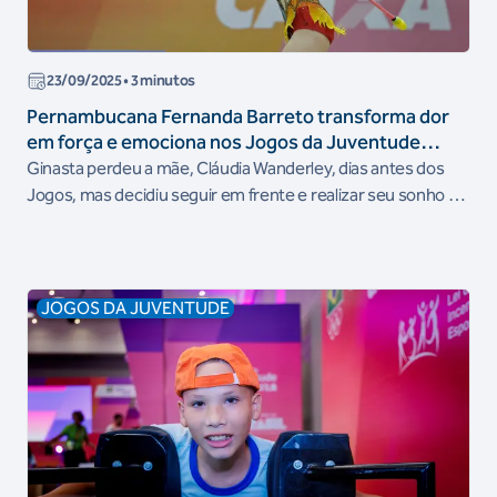
23/09/2025
• 3 minutos
Pernambucana Fernanda Barreto transforma dor
em força e emociona nos Jogos da Juventude
CAIXA 2025
Ginasta perdeu a mãe, Cláudia Wanderley, dias antes dos
Jogos, mas decidiu seguir em frente e realizar seu sonho de
participar da competição
JOGOS DA JUVENTUDE