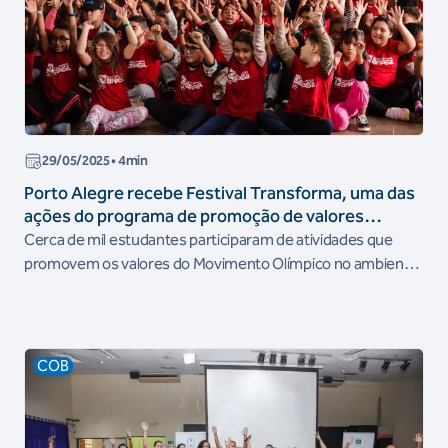
29/05/2025
• 4min
Porto Alegre recebe Festival Transforma, uma das
ações do programa de promoção de valores
olímpicos do COB
Cerca de mil estudantes participaram de atividades que
promovem os valores do Movimento Olímpico no ambiente
escolar
COB