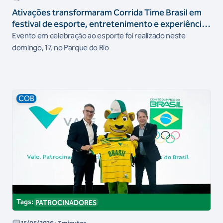
Ativações transformaram Corrida Time Brasil em
festival de esporte, entretenimento e experiências
no Parque Olímpico
Evento em celebração ao esporte foi realizado neste
domingo, 17, no Parque do Rio
COB
Tags:
PATROCINADORES