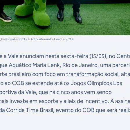
a, Presidente do COB - Foto: Alexandre Loureiro/COB
 a Vale anunciam nesta sexta-feira (15/05), no Cent
que Aquático Maria Lenk, Rio de Janeiro, uma parcer
rte brasileiro com foco em transformação social, alt
o ao COB se estende até os Jogos Olímpicos Los
portiva da Vale, que há cinco anos vem sendo
s investe em esporte via leis de incentivo. A assin
da Corrida Time Brasil, evento do COB que será real