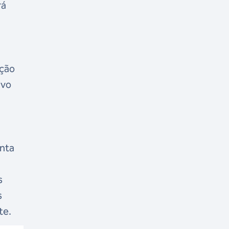
rá
a
ução
ivo
onta
s
s
rte.