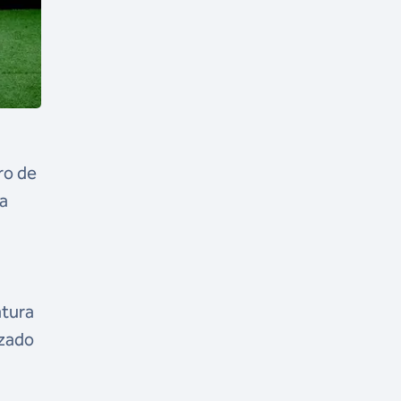
ro de
ia
a
atura
izado