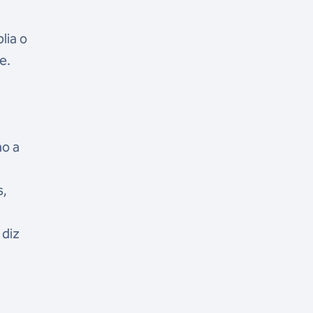
lia o
e.
mo a
s,
 diz