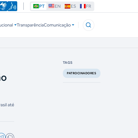
PT
EN
ES
FR
ucional
Transparência
Comunicação
TAGS
ão
PATROCINADORES
asil até