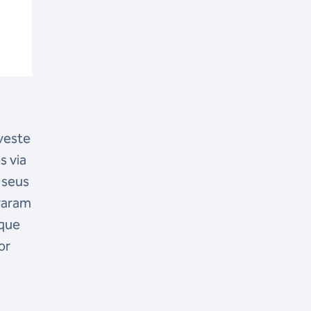
nveste
s via
 seus
braram
 que
or