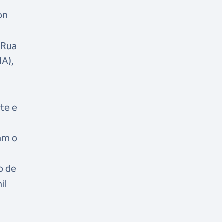
on
e Rua
MA),
te e
iam o
o de
il