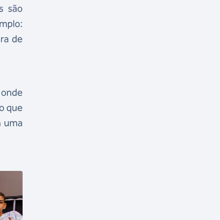
s são
mplo:
ra de
 onde
to que
m uma