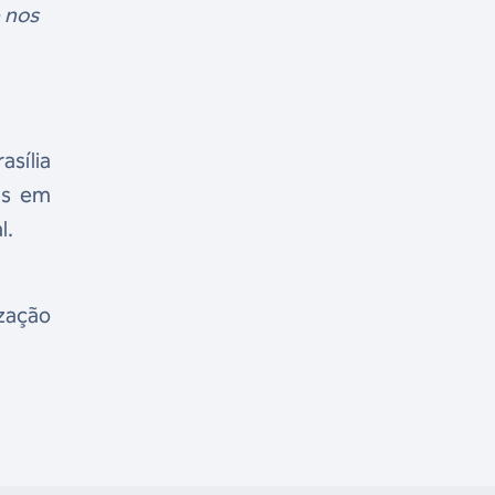
 nos
asília
as em
l.
ização