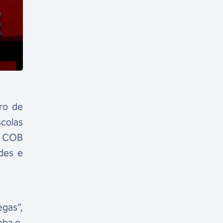
ro de
colas
do COB
ades e
egas”,
mba e,