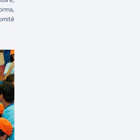
forma,
Comitê