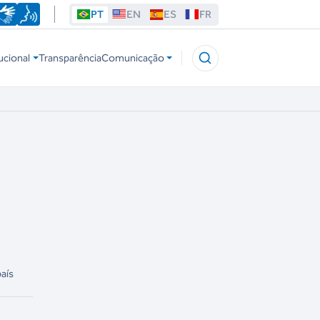
PT
EN
ES
FR
ucional
Transparência
Comunicação
aís