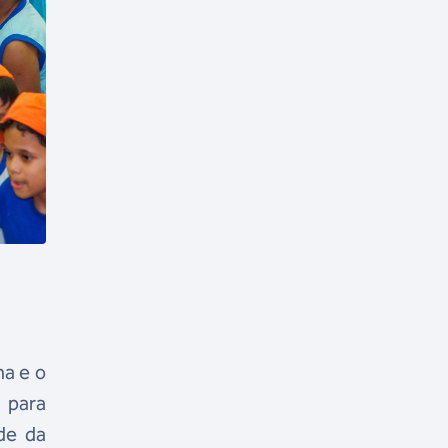
.
ma e o
 para
de da