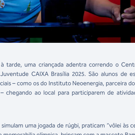
 à tarde, uma criançada adentra correndo o Cent
Juventude CAIXA Brasília 2025. São alunos de es
sociais – como os do Instituto Neoenergia, parceira 
 – chegando ao local para participarem de ativid
simulam uma jogada de rúgbi, praticam “vôlei às c
 de memorabilia olímpica, brincam com a mascote Ba