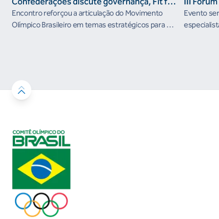
Confederações discute governança, Fit for
III Fóru
the Future e presença do Brasil em
Encontro reforçou a articulação do Movimento
Evento será
organismos internacionais
Olímpico Brasileiro em temas estratégicos para os
especialist
próximos ciclos
Janeiro