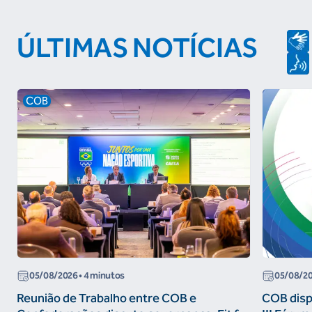
ÚLTIMAS NOTÍCIAS
COB
05/08/2026
• 4 minutos
05/08/2
Reunião de Trabalho entre COB e
COB dispo