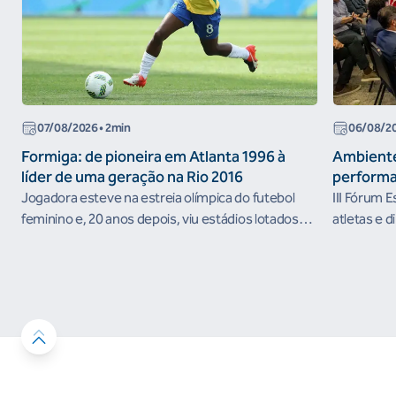
07/08/2026
• 2min
06/08/2
Formiga: de pioneira em Atlanta 1996 à
Ambiente
líder de uma geração na Rio 2016
performa
Jogadora esteve na estreia olímpica do futebol
III Fórum 
feminino e, 20 anos depois, viu estádios lotados
atletas e d
nos Jogos Olímpicos no Brasil
ambientes 
desenvolvi
resultados