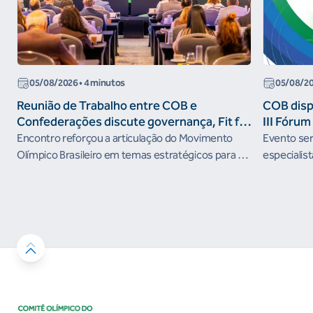
05/08/2026
• 4 minutos
05/08/2
Reunião de Trabalho entre COB e
COB dispo
Confederações discute governança, Fit for
III Fóru
the Future e presença do Brasil em
Encontro reforçou a articulação do Movimento
Evento será
organismos internacionais
Olímpico Brasileiro em temas estratégicos para os
especialist
próximos ciclos
Janeiro