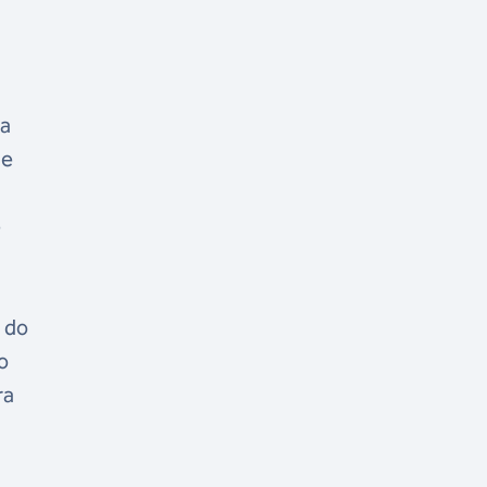
ra
de
é
 do
o
ra