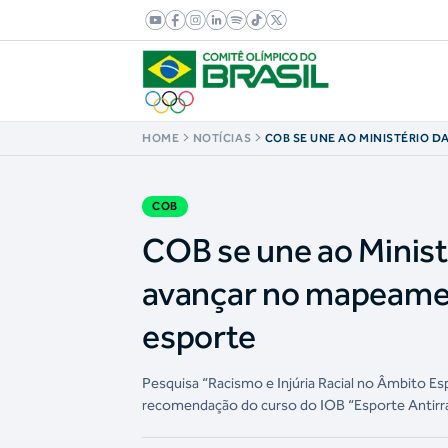
HOME
NOTÍCIAS
COB SE UNE AO MINISTÉRIO D
RACIAL (MIR) PARA AVANÇAR
DE DISCRIMINAÇÃO RACIAL N
COB
COB se une ao Ministé
avançar no mapeamen
esporte
Pesquisa “Racismo e Injúria Racial no Âmbito E
recomendação do curso do IOB “Esporte Antirr