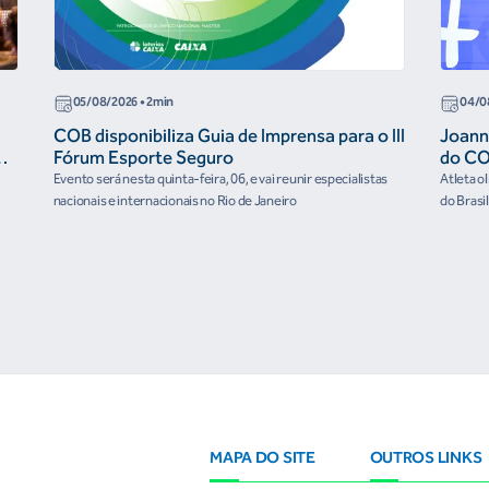
05/08/2026
• 2min
04/0
COB disponibiliza Guia de Imprensa para o III
Joann
r
Fórum Esporte Seguro
do CO
“cora
Evento será nesta quinta-feira, 06, e vai reunir especialistas
Atleta o
nacionais e internacionais no Rio de Janeiro
do Brasi
culturai
MAPA DO SITE
OUTROS LINKS