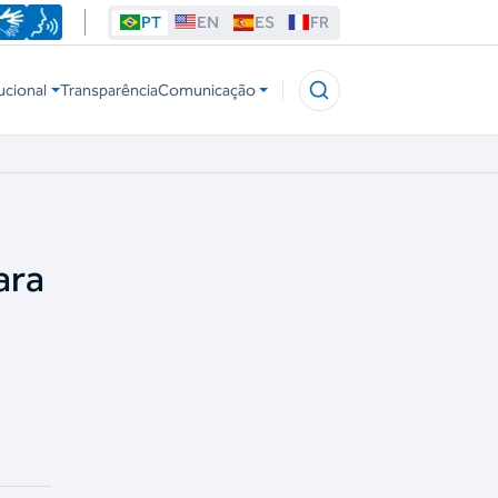
PT
EN
ES
FR
ucional
Transparência
Comunicação
ara