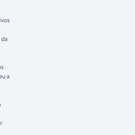
ivos
 da
as
eu a
à
r