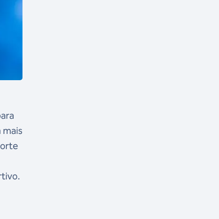
para
a mais
porte
tivo.