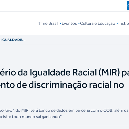
Time Brasil
Eventos
Cultura e Educação
Instit
A IGUALDADE
 NO MAPEAMENTO
O ESPORTE
rio da Igualdade Racial (MIR) p
to de discriminação racial no
sportivo”, do MIR, terá banco de dados em parceria com o COB, além da
acista: todo mundo sai ganhando”