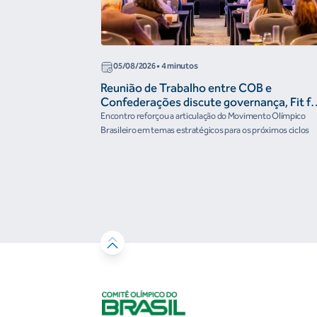
05/08/2026
• 4 minutos
Reunião de Trabalho entre COB e
Confederações discute governança, Fit fo
the Future e presença do Brasil em
Encontro reforçou a articulação do Movimento Olímpico
organismos internacionais
Brasileiro em temas estratégicos para os próximos ciclos