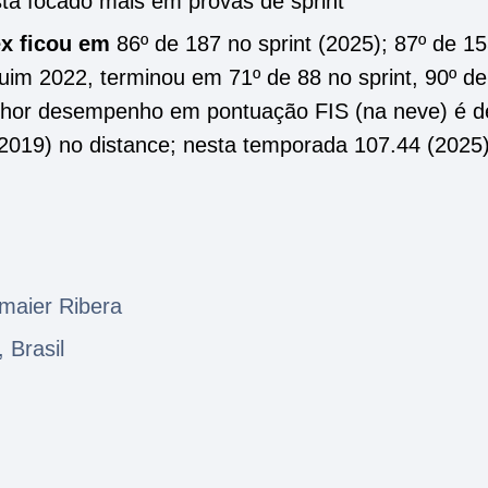
stá focado mais em provas de sprint
ex ficou em
86º de 187 no sprint (2025); 87º de 1
im 2022, terminou em 71º de 88 no sprint, 90º de
lhor desempenho em pontuação FIS (na neve) é d
(2019) no distance; nesta temporada 107.44 (2025
maier Ribera
, Brasil
4