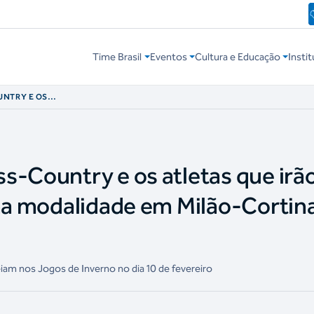
Time Brasil
Eventos
Cultura e Educação
Instit
UNTRY E OS
AR O BRASIL NA
INA 2026
s-Country e os atletas que irã
 na modalidade em Milão-Cortin
iam nos Jogos de Inverno no dia 10 de fevereiro