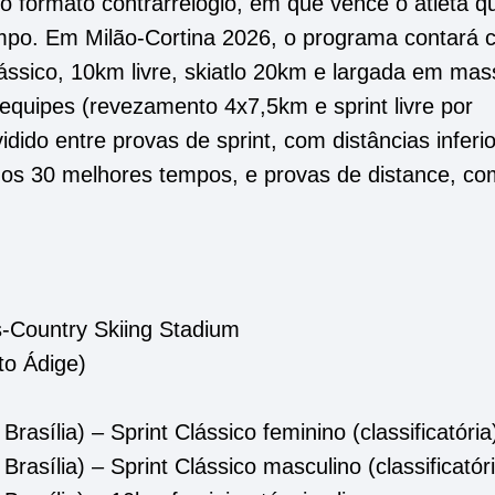
o formato contrarrelógio, em que vence o atleta q
mpo. Em Milão-Cortina 2026, o programa contará
clássico, 10km livre, skiatlo 20km e largada em ma
equipes (revezamento 4x7,5km e sprint livre por
idido entre provas de sprint, com distâncias inferi
e os 30 melhores tempos, e provas de distance, co
s-Country Skiing Stadium
to Ádige)
Brasília) – Sprint Clássico feminino (classificatória
Brasília) – Sprint Clássico masculino (classificatór