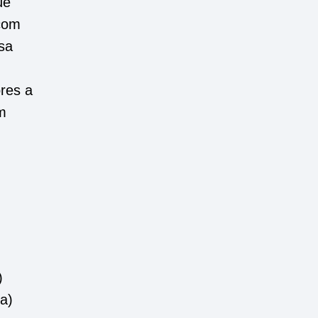
ue
 com
ssa
ores a
m
)
ia)