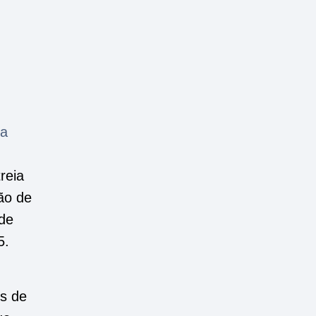
da
reia
ão de
 de
25.
os de